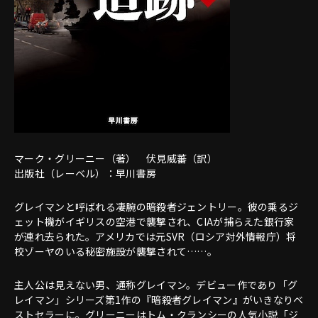
マーク・グリーニー（著） 伏見威蕃（訳）
出版社（レーベル）：早川書房
グレイマンと呼ばれる凄腕の暗殺者ジェントリー。彼の乗るジ
ェット機がイギリスの空港で襲撃され、CIAが捕らえた銀行家
が連れ去られた。アメリカでは元SVR（ロシア対外情報庁）将
校ゾーヤのいる秘密施設が襲撃されて……。
主人公は見えない男、通称グレイマン。デビュー作であり「グ
レイマン」シリーズ第1作の『暗殺者グレイマン』がいきなりベ
ストセラーに。グリーニーはトム・クランシーの人気小説「ジ