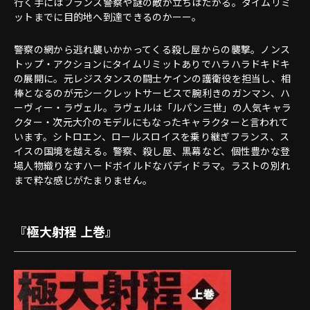
行く手にはフランス警察や謎の敵が立ちはだかる。タイムリミ
ットまでに目的地へ到達できるのかーー。
警察の網から逃れ襲いかかってくる殺し屋からの襲撃。ノンス
トップ・アクションにタイムリミットありでハラハラドキドキ
の展開に。元レジスタンスの闘士ケインの護衛役を担当し、相
棒となるのが元シークレットサービスで腕利きのガンマン、ハ
ーヴィー・ラヴェル。ラヴェルは「ルパン三世」の人気キャラ
クター・次元大介のモデルにもなったキャラクターと言われて
います。シトロエン、ロールスロイスを乗り継ぎフランス、ス
イスの国境を越える。警察、殺し屋、黒幕など、個性豊かな登
場人物織りなすハードボイルドなバディドラマ。ラストの別れ
まで粋な感じがたまりません。
『極大射程 上巻』