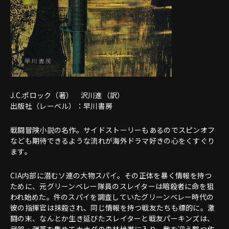
J.C.ポロック（著） 沢川進（訳）
出版社（レーベル）：早川書房
戦闘冒険小説の名作。サイドストーリーもあるのでスピンオフ
なども期待できるような流れが海外ドラマ好きの心をくすぐり
ます。
CIA内部に潜むソ連の大物スパイ。その正体を暴く情報を持つ
ために、元グリーンベレー隊員のスレイターは暗殺者に命を狙
われ始めた。件のスパイを調査していたグリーンベレー時代の
彼の指揮官は抹殺され、同じ情報を持つ戦友たちも標的に。激
闘の末、なんとか生き延びたスレイターと戦友パーキンズは、
武器・弾薬を集めてカナダの森林地帯に入り、敵を迎え撃つ作