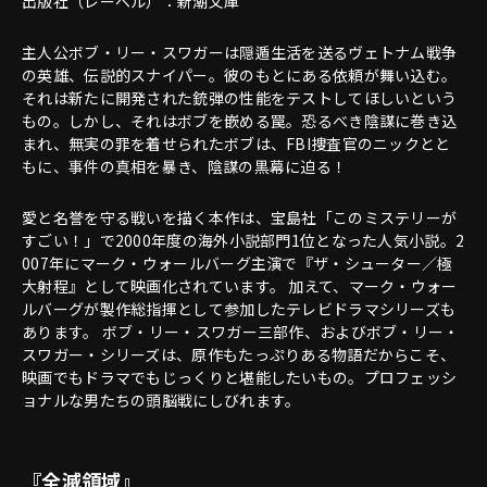
出版社（レーベル）：新潮文庫
主人公ボブ・リー・スワガーは隠遁生活を送るヴェトナム戦争
の英雄、伝説的スナイパー。彼のもとにある依頼が舞い込む。
それは新たに開発された銃弾の性能をテストしてほしいという
もの。しかし、それはボブを嵌める罠。恐るべき陰謀に巻き込
まれ、無実の罪を着せられたボブは、FBI捜査官のニックとと
もに、事件の真相を暴き、陰謀の黒幕に迫る！
愛と名誉を守る戦いを描く本作は、宝島社「このミステリーが
すごい！」で2000年度の海外小説部門1位となった人気小説。2
007年にマーク・ウォールバーグ主演で『ザ・シューター／極
大射程』として映画化されています。 加えて、マーク・ウォー
ルバーグが製作総指揮として参加したテレビドラマシリーズも
あります。 ボブ・リー・スワガー三部作、およびボブ・リー・
スワガー・シリーズは、原作もたっぷりある物語だからこそ、
映画でもドラマでもじっくりと堪能したいもの。プロフェッシ
ョナルな男たちの頭脳戦にしびれます。
『全滅領域』