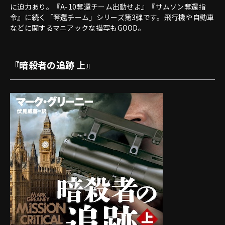
に迫力あり。『A-10奪還チーム出動せよ』『サムソン奪還指
令』に続く「奪還チーム」シリーズ第3弾です。飛行機や自動車
などに関するマニアックな描写もGOOD。
『暗殺者の追跡 上』