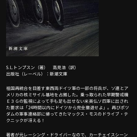
S.L.トンプスン（著） 高見浩（訳）
出版社（レーベル）：新潮文庫
祖国再統合を目差す東西両ドイツ軍の一部の将兵が、ソ連とア
メリカの核ミサイル基地を占拠した。乗っ取られた早期警戒機
Ｅ３Ｇの監視によって手も足も出せない米英仏ソ四軍に出され
た要求は「24時間以内にドイツから完全撤退せよ」。再びポツ
ダムの軍事連絡部に帰ってきたマックス・モスのドライブ・テ
クニックが冴える！
著者が元レーシング・ドライバーなので、カーチェイスシーン