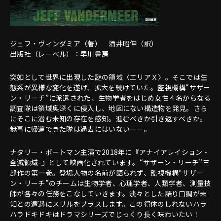
ジェフ・ヴィンダミア（著） 酒井昭伸（訳）
出版社（レーベル）：早川書房
突如として世界に出現した謎の領域〈エリアＸ〉。そこでは生
態系が異様な変化を遂げ、拡大を続けていた。監視機構“サザー
ン・リーチ”に派遣された、生物学者をはじめ女性４名からなる
調査隊は領域奥深くに侵入し、地図にない構造物を発見。さら
にそこに潜む未知の存在を感知。進むべきか引き返すべきか。
無事に帰還できた隊は過去にはいないーー。
ナタリー・ポートマン主演で2018年に『アナイアレイション -
全滅領域-』として映画化されています。“サザーン・リーチ”三
部作の第一巻。登場人物の名前が語られず、監視機構“サザー
ン・リーチ”のチームは生物学者、心理学者、人類学者、測量技
師が各々の任務をこなしていきます。淡々とした語り口調が未
知との遭遇にスリルをプラスします。この得体のしれないハラ
ハラドキドキはドラマシリーズでじっくり長く味わいたい！