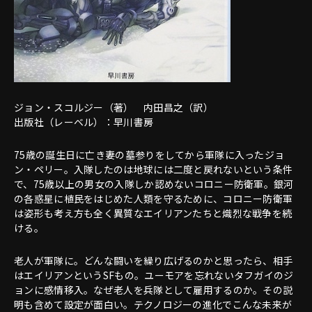
ジョン・スコルジー（著） 内田昌之（訳）
出版社（レーベル）：早川書房
75歳の誕生日に亡き妻の墓参りをしてから軍隊に入ったジョ
ン・ペリー。入隊したのは地球には二度と戻れないという条件
で、75歳以上の男女の入隊しか認めないコロニー防衛軍。銀河
の各惑星に植民をはじめた人類を守るために、コロニー防衛軍
は姿形も考え方も全く異質なエイリアンたちと熾烈な戦争を続
ける。
老人が軍隊に。どんな闘いを繰り広げるのかと思ったら、相手
はエイリアンというSFもの。ユーモアを忘れないタフガイのジ
ョンに感情移入。なぜ老人を兵隊として雇用するのか。その説
明も含めて設定が面白い。テクノロジーの進化でこんな未来が