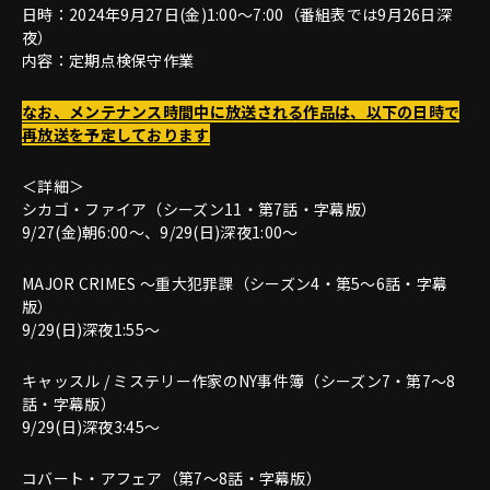
日時：2024年9月27日(金)1:00～7:00（番組表では9月26日深
夜）
内容：定期点検保守作業
なお、メンテナンス時間中に放送される作品は、以下の日時で
再放送を予定しております
＜詳細＞
シカゴ・ファイア（シーズン11・第7話・字幕版）
9/27(金)朝6:00～、9/29(日)深夜1:00～
MAJOR CRIMES ～重大犯罪課（シーズン4・第5～6話・字幕
版）
9/29(日)深夜1:55～
キャッスル / ミステリー作家のNY事件簿（シーズン7・第7～8
話・字幕版）
9/29(日)深夜3:45～
コバート・アフェア（第7～8話・字幕版）