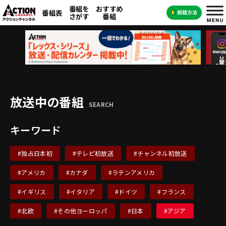
番組を
おすすめ
番組表
さがす
番組
放送中の番組
SEARCH
キーワード
#独占日本初
#テレビ初放送
#チャンネル初放送
#アメリカ
#カナダ
#ラテンアメリカ
#イギリス
#イタリア
#ドイツ
#フランス
#北欧
#その他ヨーロッパ
#日本
#アジア