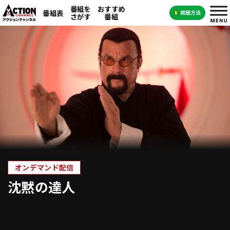
番組を
おすすめ
番組表
さがす
番組
オンデマンド配信
沈黙の達人