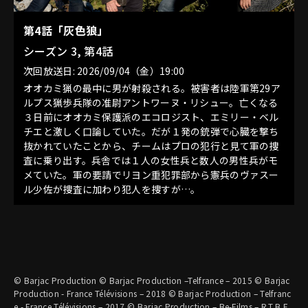
第4話「灰色狼」
シーズン 3, 第4話
次回放送日: 2026/09/04（金）19:00
オオカミ猟の最中に男が射殺される。被害者は陸軍第29ア
ルプス猟歩兵隊の准尉アントワーヌ・リシュー。亡くなる
３日前にオオカミ保護派のエコロジスト、エミリー・ベル
チエと激しく口論していた。だが１発の銃弾で心臓を撃ち
抜かれていたことから、チームはプロの犯行と見て軍の捜
査に乗り出す。兵舎では１人の女性兵と数人の男性兵がモ
メていた。軍の要請でリヨン重犯罪部から憲兵のヴァスー
ル少佐が捜査に加わり犯人を捜すが…。
© Barjac Production © Barjac Production –Telfrance – 2015 © Barjac
Production - France Télévisions – 2018 © Barjac Production – Telfranc
e - France Télévisions – 2017 © Barjac Production – Be-Films – R.T.B.F.