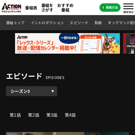
番組を
おすすめ
番組表
さがす
番組
番組トップ
イントロダクション
エピソード
動画
オンデマンド配
エピソード
EPISODES
第1話
第2話
第3話
第4話