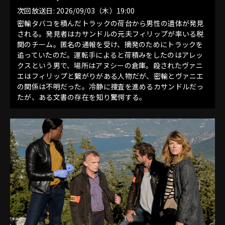
次回放送日: 2026/09/03（木）19:00
密輸タバコを積んだトラックの荷台から男性の遺体が発見
される。発見者はカサンドルの元夫フィリップが率いる税
関のチーム。匿名の通報を受け、摘発のためにトラックを
追っていたのだ。運転手によると荷積みをしたのはアレッ
クスという男で、場所はアヌシーの倉庫。殺されたヴァニ
エはフィリップと繋がりがある人物だが、密輸とヴァニエ
の関係は不明だった。冷静に捜査を進めるカサンドルだっ
たが、ある文書の存在を知り驚愕する。