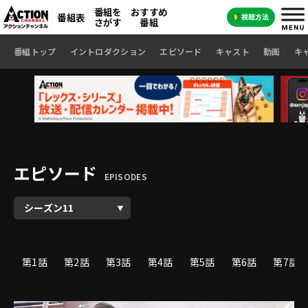
番組を
おすすめ
番組表
さがす
番組
番組トップ
イントロダクション
エピソード
キャスト
動画
キ
エピソード
EPISODES
第1話
第2話
第3話
第4話
第5話
第6話
第7話