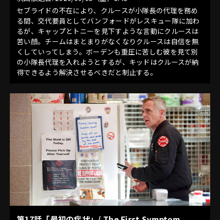
セブライドの不在により、クルースが小隊長の代理を務め
る間、交代要員としてバンフォードがレスキュー隊に加わ
るが、キャップとトニーを見下すような言動にクルースは
苦い顔。チームはまとまりがなくなりクルースは自信を無
くしていってしまう。ボーデンも重圧に苦しむ彼を見て別
の小隊長代理を入れようとするが、キッドはクルースが納
得できるよう解決させるべきだと制止する。
第17話「最初の症状」/ The First Symptom