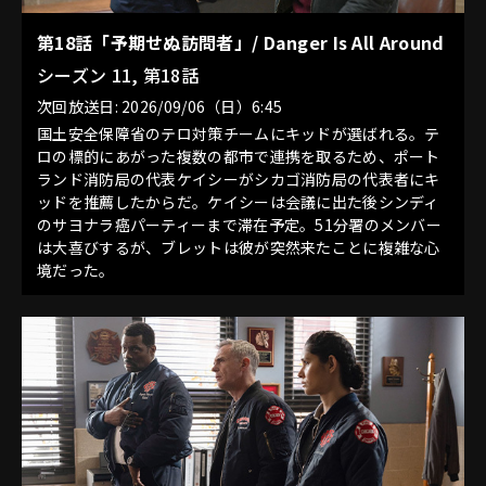
第18話「予期せぬ訪問者」/ Danger Is All Around
シーズン 11, 第18話
次回放送日: 2026/09/06（日）6:45
国土安全保障省のテロ対策チームにキッドが選ばれる。テ
ロの標的にあがった複数の都市で連携を取るため、ポート
ランド消防局の代表ケイシーがシカゴ消防局の代表者にキ
ッドを推薦したからだ。ケイシーは会議に出た後シンディ
のサヨナラ癌パーティーまで滞在予定。51分署のメンバー
は大喜びするが、ブレットは彼が突然来たことに複雑な心
境だった。