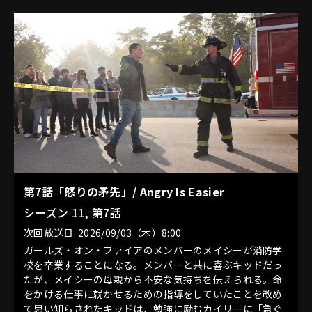
第7話「怒りの矛先」/ Angry Is Easier
シーズン 11, 第7話
次回放送日: 2026/09/03（木）8:00
ガールズ・オン・ファイアのメンバーのメイシーが消防学
校を卒業することになる。メンバーと共に喜ぶキッドだっ
たが、メイシーの母親から不安な気持ちを伝えられる。命
をかける仕事に就かせるための指導をしていたことを改め
て思い知らされたキッドは、勉強に励むカイリーに「急ぐ