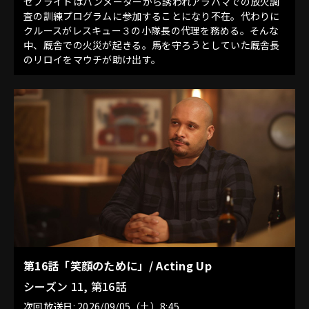
セブライドはバンメーターから誘われアラバマでの放火調
査の訓練プログラムに参加することになり不在。代わりに
クルースがレスキュー３の小隊長の代理を務める。そんな
中、厩舎での火災が起きる。馬を守ろうとしていた厩舎長
のリロイをマウチが助け出す。
第16話「笑顔のために」/ Acting Up
シーズン 11, 第16話
次回放送日: 2026/09/05（土）8:45