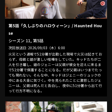
第5話「久しぶりのハロウィーン」/ Haunted Hou
se
シーズン 11, 第5話
次回放送日: 2026/09/03（木）6:00
火災という通報で51分署が出動した現場で火災は起きてお
らず、母親と娘が激しい喧嘩をしていた。キッドたちが二
人を引き離し、娘のジェニーは父親が彼女を迎えに来るま
で51分署で保護することになる。だが父親はいつまでたっ
ても現れない。そんな中、キッドはジェニーのリュックの
中にある大金に気づく。中を見られたことに激怒したジェ
ニーは、父親は死んだと告白し、夜中に51分署から出て行
って行方不明になる。