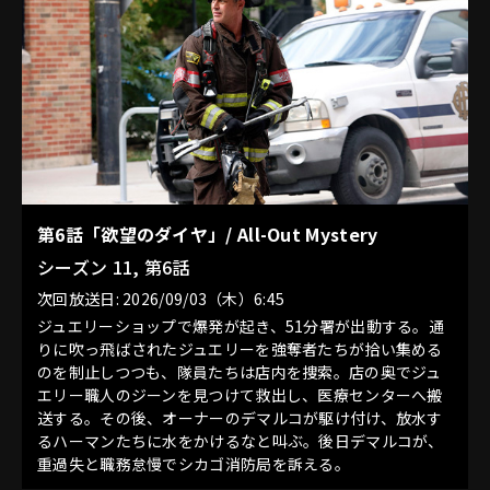
第6話「欲望のダイヤ」/ All-Out Mystery
シーズン 11, 第6話
次回放送日: 2026/09/03（木）6:45
ジュエリーショップで爆発が起き、51分署が出動する。通
りに吹っ飛ばされたジュエリーを強奪者たちが拾い集める
のを制止しつつも、隊員たちは店内を捜索。店の奥でジュ
エリー職人のジーンを見つけて救出し、医療センターへ搬
送する。その後、オーナーのデマルコが駆け付け、放水す
るハーマンたちに水をかけるなと叫ぶ。後日デマルコが、
重過失と職務怠慢でシカゴ消防局を訴える。