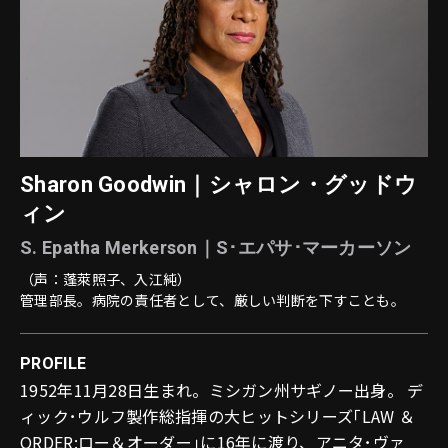
Sharon Goodwin｜
シャロン・グッドウ
ィン
S. Epatha Merkerson｜S･エパサ･マーカーソン
（声：蓬萊照子、入江純）
管理部長。病院の責任者として、厳しい判断を下すことも。
PROFILE
1952年11月28日生まれ。ミシガン州サギノー出身。 デ
ィック･ウルフ製作総指揮の大ヒットシリーズ｢LAW ＆
ORDER:ロー＆オーダー｣に16年に渡り、アニタ･ヴァ