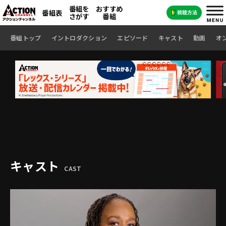
番組を
おすすめ
番組表
さがす
番組
番組トップ
イントロダクション
エピソード
キャスト
動画
オ
キャスト
CAST