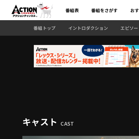
番組表
番組を
さがす
お
番組トップ
イントロダクション
エピソー
キャスト
CAST