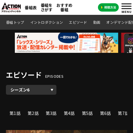
番組を
おすすめ
番組表
さがす
番組
番組トップ
イントロダクション
エピソード
動画
オンデマンド配
エピソード
EPISODES
第1話
第2話
第3話
第4話
第5話
第6話
第7話