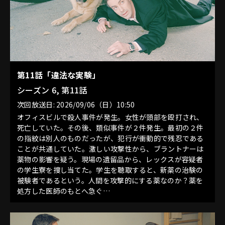
第11話「違法な実験」
シーズン 6, 第11話
次回放送日: 2026/09/06（日）10:50
オフィスビルで殺人事件が発生。女性が頭部を殴打され、
死亡していた。その後、類似事件が２件発生。最初の２件
の指紋は別人のものだったが、犯行が衝動的で残忍である
ことが共通していた。激しい攻撃性から、ブラントナーは
薬物の影響を疑う。現場の遺留品から、レックスが容疑者
の学生寮を捜し当てた。学生を聴取すると、新薬の治験の
被験者であるという。人間を攻撃的にする薬なのか？薬を
処方した医師のもとへ急ぐ…