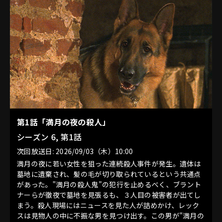
第1話「満月の夜の殺人」
シーズン 6, 第1話
次回放送日: 2026/09/03（木）10:00
満月の夜に若い女性を狙った連続殺人事件が発生。遺体は
墓地に遺棄され、髪の毛が切り取られているという共通点
があった。"満月の殺人鬼"の犯行を止めるべく、ブラント
ナーらが徹夜で墓地を見張るも、３人目の被害者が出てし
まう。殺人現場にはニュースを見た人が詰めかけ、レック
スは見物人の中に不振な男を見つけ出す。この男が"満月の