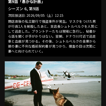
第9話「愚かな計画」
シーズン 6, 第9話
次回放送日: 2026/09/05（土）12:15
閉店直後の私立銀行で強盗事件が発生。マスクをつけた男
が行員1人を射殺したあと、支店長シュトルベルクを人質に
して逃走した。ブラントナーたちは現場に急行し、秘書か
ら話を聞くが手がかりはない。翌朝、ドナウ川付近で逃走
車と血痕が見つかる。その後、シュトルベルクの金庫から
彼の妻に不利な婚前契約書が見つかり、捜査の目は次第に
妻へと向けられていく。