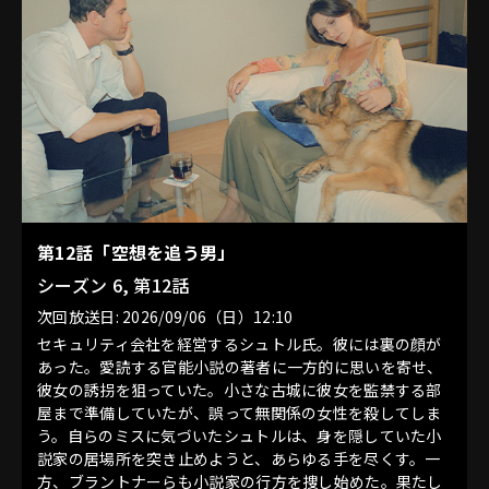
第12話「空想を追う男」
シーズン 6, 第12話
次回放送日: 2026/09/06（日）12:10
セキュリティ会社を経営するシュトル氏。彼には裏の顔が
あった。愛読する官能小説の著者に一方的に思いを寄せ、
彼女の誘拐を狙っていた。小さな古城に彼女を監禁する部
屋まで準備していたが、誤って無関係の女性を殺してしま
う。自らのミスに気づいたシュトルは、身を隠していた小
説家の居場所を突き止めようと、あらゆる手を尽くす。一
方、ブラントナーらも小説家の行方を捜し始めた。果たし