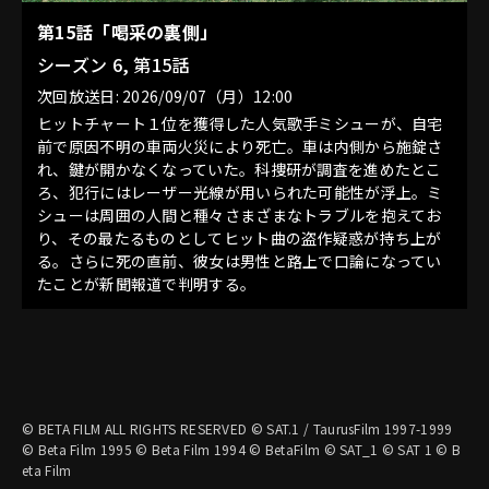
第15話「喝采の裏側」
シーズン 6, 第15話
次回放送日: 2026/09/07（月）12:00
ヒットチャート１位を獲得した人気歌手ミシューが、自宅
前で原因不明の車両火災により死亡。車は内側から施錠さ
れ、鍵が開かなくなっていた。科捜研が調査を進めたとこ
ろ、犯行にはレーザー光線が用いられた可能性が浮上。ミ
シューは周囲の人間と種々さまざまなトラブルを抱えてお
り、その最たるものとしてヒット曲の盗作疑惑が持ち上が
る。さらに死の直前、彼女は男性と路上で口論になってい
たことが新聞報道で判明する。
© BETA FILM ALL RIGHTS RESERVED © SAT.1 / TaurusFilm 1997-1999
© Beta Film 1995 © Beta Film 1994 © BetaFilm © SAT_1 © SAT 1 © B
eta Film