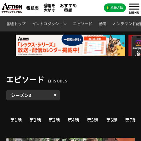
番組を
おすすめ
番組表
さがす
番組
番組トップ
イントロダクション
エピソード
動画
オンデマンド配
エピソード
EPISODES
第1話
第2話
第3話
第4話
第5話
第6話
第7話