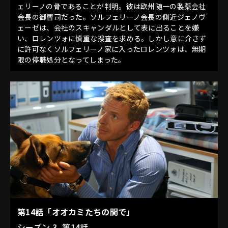
ェリーノの骨であることが判明。彼は欧州随一の製薬会社
会長の御曹司だった。ソルフェリーノ会長の側近ジェノヴ
ェーゼは、会社のスキャンダルとして表に出ることを嫌
い、ロレンツォに慎重な捜査を求める。しかし意に介さず
に許可なくソルフェリーノ家に入ったロレンツォは、無期
限の停職処分となってしまった。
第14話「オオカミたちの間で」
シーズン 3, 第14話