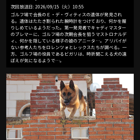
次回放送日: 2026/09/15（火）10:55
ゴルフ場で会長のＥ・デ・ヴィティスの遺体が発見され
る。遺体はたたき割られた腕時計をつけており、何かを握
りしめているようだった。第一発見者でキャディマスター
のブレマーに、ゴルフ場の次期会長を狙うマストロナルデ
ィ、何かを隠している様子の娘のアニータ…。アリバイが
ない参考人たちをロレンツォとレックスたちが調べる。一
方、ゴルフ場の役員であるビガリは、時折聞こえる犬の遠
ぼえが気になるようで…。