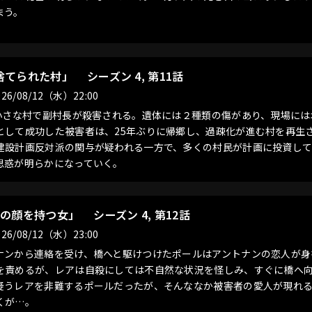
まう。
捨てられた村」
シーズン 4, 第11話
26/08/12（水）22:00
の小さな村で副村長が殺害される。遺体には２種類の傷があり、現場に
として成功した被害者は、25年ぶりに帰郷し、過疎化が進む村を再生
建設計画反対派の関与が疑われる一方で、多くの村民が計画に投資し
思惑が明らかになっていく。
つの顔を持つ女」
シーズン 4, 第12話
26/08/12（水）23:00
ナンから連絡を受け、橋へと駆けつけたポールはアントナンの恋人が身
を責めるが、レアは自殺にしては不自然な状況を怪しみ、すぐに橋へ
疑うレアを非難するポールだったが、そんななか被害者の愛人が現れ
くが…。