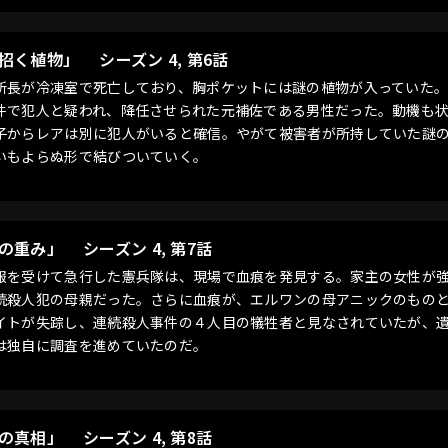
を招く植物」
シーズン 4, 第6話
所長が冷凍室で死亡しており、胸ポケットには謎の植物が入っていた
件で犯人と疑われ、降任させられた元補佐である男性だった。動機も
子からレアは別に犯人がいると確信。やがて被害者が所持していた謎
いもよらぬ形で結びついていく。
実の重み」
シーズン 4, 第7話
報を受けて急行した憲兵隊は、現場で血痕を発見する。家主の女性が
続殺人犯の母親だった。さらに血痕が、エルワンの母アニックのものと
イトが失踪し、連続殺人事件の４人目の犠牲者と見なされていたが、
は独自に調査を進めていたのだ。
去の真相」
シーズン 4, 第8話