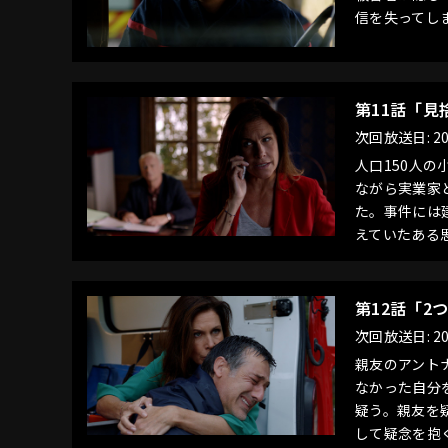
信を失ってし
第11話「見
次回放送日: 20
人口150人
ながら実業家
た。事件には
えていたある
第12話「2
次回放送日: 20
親友のアント
なかった自分
疑う。親友を
して疑念を抱