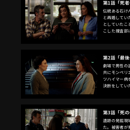
第1話「死
伝統ある石け
と再婚してい
としていたこ
こした捜査部
第2話「最
劇場で男性の
共にモンペリ
ツハイマー病
決断をしてい
第3話「死
遺跡の発掘現
た。被害者が