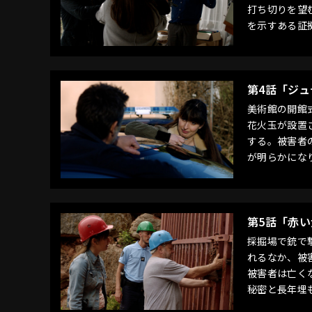
打ち切りを望
を示すある証
第4話「ジ
美術館の開館
花火玉が設置
する。被害者
が明らかにな
第5話「赤
採掘場で銃で
れるなか、被
被害者は亡く
秘密と長年埋