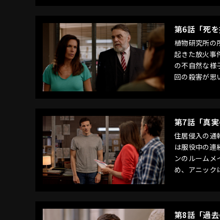
第6話「死
植物研究所の
起きた放火事
の不自然な様
回の殺害が思
第7話「真
住居侵入の通
は服役中の連
ンのルームメ
め、アニック
第8話「過