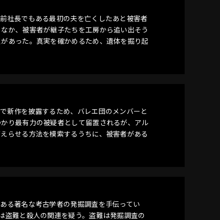
の前社長でもある最初の夫を亡くしたあと被害者
るなか、被害者が継子たちを工房から追い出そう
点があった。真実を確かめるため、遺体を掘り起
ルで新作を披露するため、バレエ団のメンバーと
つかり最有力の被疑者として留置されるが、アル
がえらせる方法を模索するうちに、被害者がある
である著名な考古学者の発掘調査を手伝ってい
は盗難と殺人の関連を疑う。盗難は発掘調査の