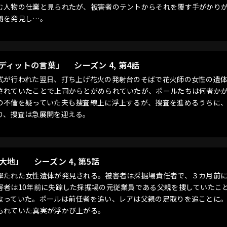
む人物の仕業と見られたが、被害者のテントからそれを覆す手がかり
拠を発見し…。
ュディットの言葉」
シーズン 4, 第4話
式が行われた翌日、打ち上げ花火の発射台のそばで花火師の女性の遺
されていたことで上司からとがめられていたが、ポールたちは何者か
の不倫を疑っていた夫も捜査線上に浮上するが、捜査を進めるうちに
り、捜査は急展開を迎える。
い大地」
シーズン 4, 第5話
撃たれた女性遺体が発見される。被害者は採掘場責任者で、３カ月前
害者は10年前に失踪した採掘場の元従業員である父親を捜していたこ
なっていた。ポールは前任者を追い、レアは父親の足取りを追ことに
もれていた真実が浮かび上がる。