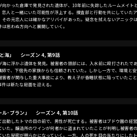
が向かった倉庫で発見された遺体が、10年前に失踪したルームメイト
、恋人と一緒にいた可能性が浮上する。捜査部と行動を共にしていた
、その元恋人には確かなアリバイがあった。疑念を拭えないアニック
件は思わぬ方向へと展開していく。
者と海」
シーズン 4, 第9話
が海に浮かぶ遺体を発見。被害者の頭部には、入水前に殴打されたで
講師で、下宿先の家族からも信頼されていた。しかし一方で、環境と
被害者が関与した重大事故により、教え子が昏睡状態に陥っていたこ
事件は新たな局面を迎える。
ール･ブラン」
シーズン 4, 第10話
て出動したトマの目の前で、男性が死亡する。被害者はブドウ園の経
ていた。醸造所のワインが何者かに盗まれていたことが判明し被害者
ていた秘密が明らかになっていく。一方、人の死を目の当たりにした