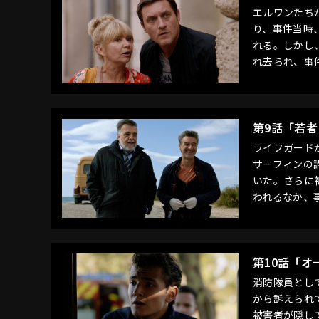
エルワンたち
り、事件当時
れる。しかし
れ去られ、事
第9話「若
ライフガード
サーフィンの
いた。さらに
われるなか、
第10話「オ
消防隊員とし
から訴えられ
被害者が隠し