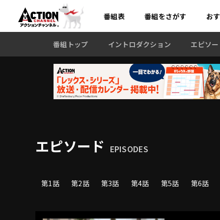
番組表
番組を
さがす
お
番組トップ
イントロダクション
エピソー
エピソード
EPISODES
第1話
第2話
第3話
第4話
第5話
第6話