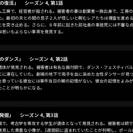
者の復活」
シーズン 4, 第1話
ん工房で、経営者が殺される。被害者の妻は創業者一族出身で、工房
た。最初の夫との間の息子２人が怪しいと睨むレアたちは捜査を進め
とを突き止める。さらに、８年前に起きた前社長の事故死には不審な
は思いもよらない事実を発見する。
後のダンス」
シーズン 4, 第2話
遺体が発見される。被害者は有名な振付師で、ダンス・フェスティバ
エに滞在していた。劇場の地下で両手を血に染めた女性ダンサーが見
を患っている彼女には事件当日の朝の記憶がない。彼女の記憶をよみ
たことが明らかになる。
の発掘」
シーズン 4, 第3話
場で、考古学を専攻する学生が遺体となって発見される。被害者は師
発見した貴重な小像が、1週間前に盗まれていたことが判明し、ポール