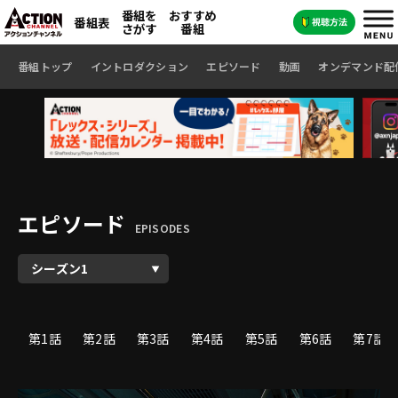
番組を
おすすめ
番組表
さがす
番組
番組トップ
イントロダクション
エピソード
動画
オンデマンド配
エピソード
EPISODES
第1話
第2話
第3話
第4話
第5話
第6話
第7話