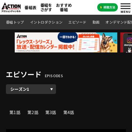
番組を
おすすめ
番組表
さがす
番組
番組トップ
イントロダクション
エピソード
動画
オンデマンド配
エピソード
EPISODES
第1話
第2話
第3話
第4話