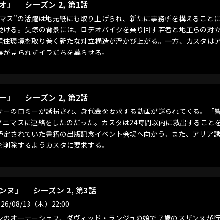
オ」
シーズン 2, 第1話
ニマス”の活躍は地元紙にも取り上げられ、新たに事務所を構えること
受ける。失踪の背景には、ロデオバイクを乗り回す若者と地主らの対
居住環境を取り巻く新たな対立構造が浮かび上がる。一方、カスタは
展が見られずイラだちを募らせる。
ー」
シーズン 2, 第2話
サーのロミーが誘拐され、身代金を要求する動画が送られてくる。「
ノニマスに連絡をしたのだった。カスタは24時間以内に救出すること
予定されていた書籍の出版記念イベント会場へ向かう。また、アリア
を削除するようカスタに要求する。
ザンヌ」
シーズン 2, 第3話
26/08/13（木）22:00
ンのオーナーシェフ、ダヴィッド・ランジュの娘で７歳のスザンヌが