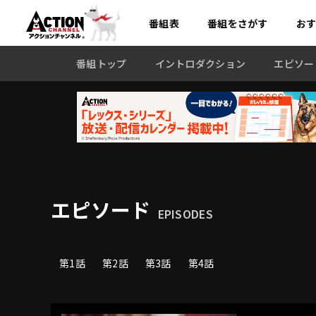
番組表
番組を
さがす
お
番組トップ
イントロダクション
エピソー
エピソード
EPISODES
第1話
第2話
第3話
第4話