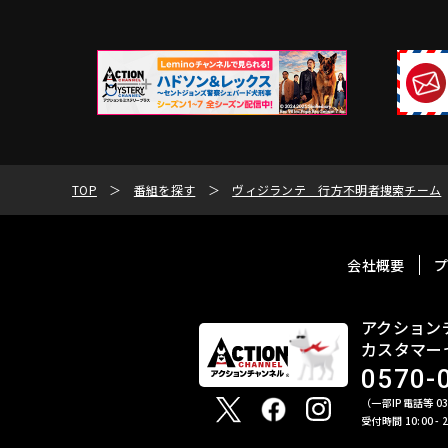
TOP
番組を探す
ヴィジランテ 行方不明者捜索チーム
会社概要
アクション
カスタマー
0570-
（一部IP電話等 03-
受付時間 10:00 -