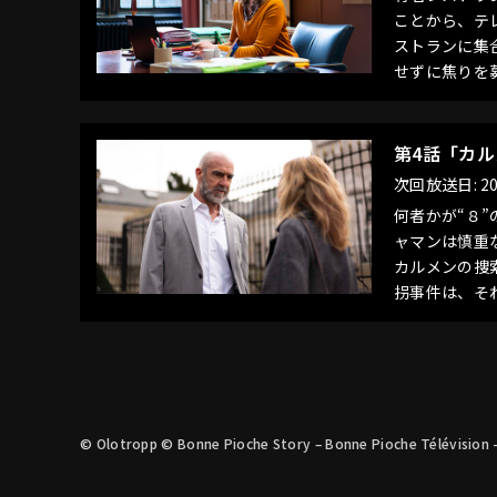
ことから、テ
ストランに集
せずに焦りを
第4話「カ
次回放送日: 20
何者かが“８
ャマンは慎重
カルメンの捜
拐事件は、そ
© Olotropp © Bonne Pioche Story – Bonne Pioche Télévision 