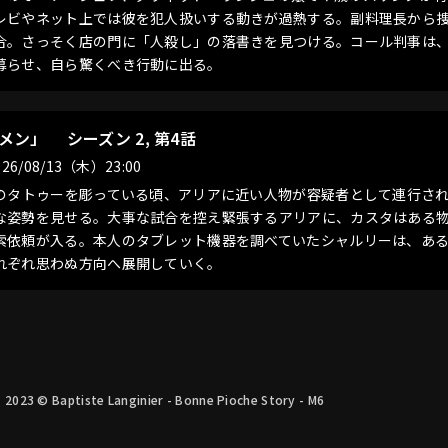
レビやネット上では彼を犯人扱いする動きが過熱する。副料理長から
合。さっそく店の門に「人殺し」の落書きを見つける。コール判事は
募らせ、自ら驚くべき行動に出る。
ルメン」
シーズン 2, 第4話
26/08/13（木）23:00
”のタトゥーを彫っている頃、アリアに近い人物が容疑者として連行さ
な姿勢を見せる。大事な試合を控え緊張するアリアに、カスタはある
索依頼が入る。本人のタブレット機器を調べていたシャルリーは、あ
れぞれ思わぬ方向へ展開していく。
- 2023 © Baptiste Langinier - Bonne Pioche Story - M6