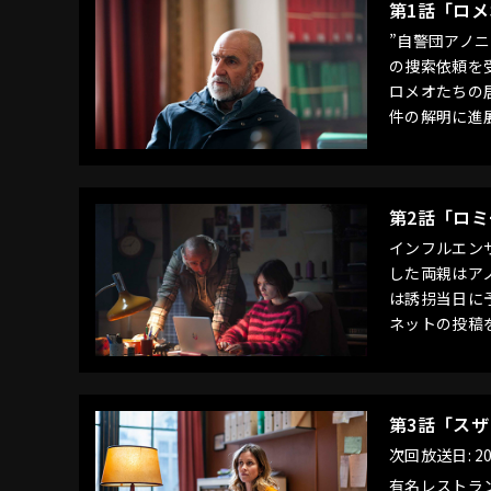
第1話「ロメ
”自警団アノ
の捜索依頼を
ロメオたちの
件の解明に進
第2話「ロミ
インフルエン
した両親はア
は誘拐当日に
ネットの投稿
第3話「ス
次回放送日: 20
有名レストラ