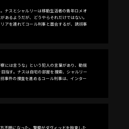
に。ナスとシャルリーは移動生活者の青年ロメオ
立があるようだが、どうやらそれだけではない。
アリアを連れてコール判事と面会するが、誘拐事
警察には言うな」という犯人の言葉があり、動揺
を目指す。ナスは自宅の部屋を捜索、シャルリー
誘拐事件の捜査を進めるコール判事は、インター
行方不明になった。警察がダヴィッドを拘束した