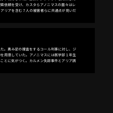
捜索依頼を受け、カスタらアノニマスの面々はレ
、アリアを含む７人の被害者らに共通点が見いだ
れた。勇み足の捜査をするコール判事に対し、ジ
物を用意していた。アノニマスには医学部１年生
ることに気がつく。カルメン失踪事件とアリア誘