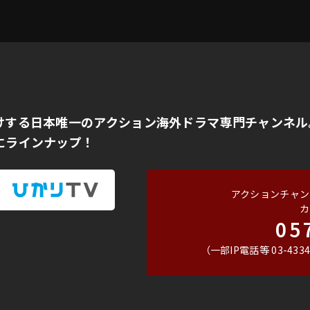
けする日本唯一のアクション海外ドラマ専門チャンネル
にラインナップ！
アクションチャン
カ
05
（一部IP電話等 03-4334