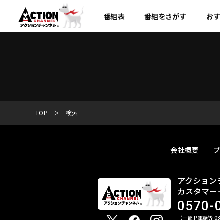
番組表
番組を
さがす
お
TOP
検索
会社概要
アクション
カスタマー
0570-
（一部IP電話等 03-