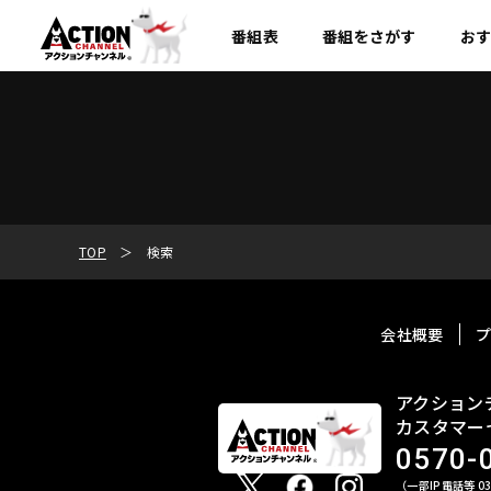
番組表
番組を
さがす
お
TOP
検索
会社概要
アクション
カスタマー
0570-
（一部IP電話等 03-