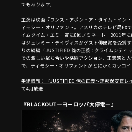
でもあります。
主演は映画『ワンス・アポン・ア・タイム・イン・ハ
ィモシー・オリファント。アメリカのテレビ局FXで2
イムタイム・エミー賞に8回ノミネート。2011年
はジェレミー・デイヴィスがゲスト俳優賞を受賞する
りの続編『JUSTIFIED 俺の正義 : クライム
での激しい撃ち合いや格闘アクション、正義感と人
で、ティモシー・オリファントがとにかくカッコイ
番組情報：『JUSTIFIED 俺の正義～連邦保安
て4月放送
『BLACKOUT―ヨーロッパ大停電―』