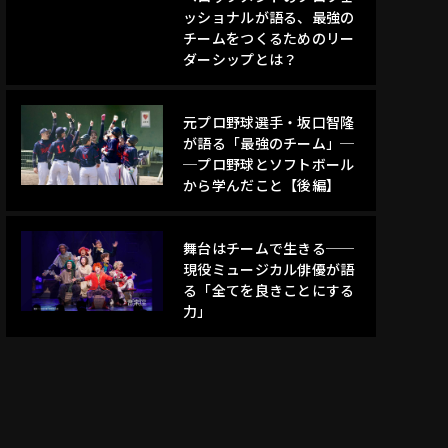
ッショナルが語る、最強の
チームをつくるためのリー
ダーシップとは？
元プロ野球選手・坂口智隆
が語る「最強のチーム」─
─プロ野球とソフトボール
から学んだこと【後編】
舞台はチームで生きる──
現役ミュージカル俳優が語
る「全てを良きことにする
力」