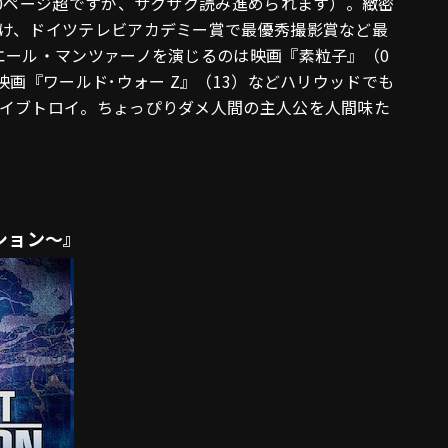
00ページ超ですが、サクサク読み進められます）。緻密
け、ドイツテレビアカデミー賞で最優秀撮影賞など最
エール・マンツァーノを演じるのは映画『素粒子』（0
映画『ワールド･ウォー Z』（13）などハリウッドでも
イブトロイ。ちょっぴりダメ人間の主人公を人間味た
ション～』