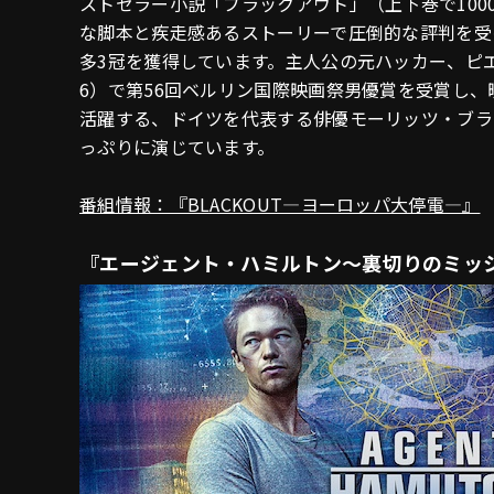
ストセラー小説「ブラックアウト」（上下巻で10
な脚本と疾走感あるストーリーで圧倒的な評判を受
多3冠を獲得しています。主人公の元ハッカー、ピ
6）で第56回ベルリン国際映画祭男優賞を受賞し、
活躍する、ドイツを代表する俳優モーリッツ・ブラ
っぷりに演じています。
番組情報：『BLACKOUT―ヨーロッパ大停電―』
『エージェント・ハミルトン～裏切りのミッ