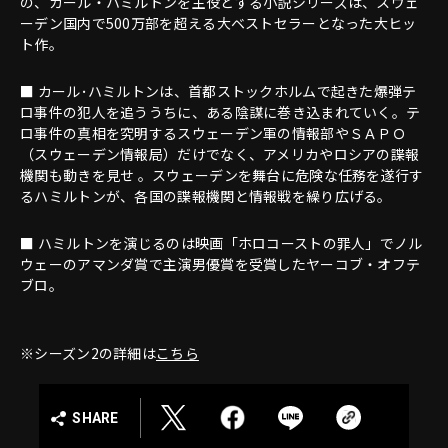
の、カール・ハミルトンを主役とする小説シリーズは、スウェ
ーデン国内で500万部を超える大ベストセラーとなった大ヒッ
ト作。
■ カール･ハミルトンは、首都ストックホルムで起きた爆弾テ
ロ事件の犯人を追ううちに、ある陰謀に巻き込まれていく。テ
ロ事件の真相を究明するスウェーデン軍の情報部やＳＡＰＯ
（スウェーデン情報局）だけでなく、アメリカやロシアの諜報
機関も動きを見せ 。スウェーデンを舞台に危険な任務を遂行す
るハミルトンが、各国の諜報機関と情報戦を繰り広げる。
■ ハミルトンを演じるのは映画「ホロコーストの罪人」でノル
ウェーのアマンダ賞で主演男優賞を受賞したヤーコブ・オフテ
ブロ。
※シーズン2の詳細は
こちら
SHARE