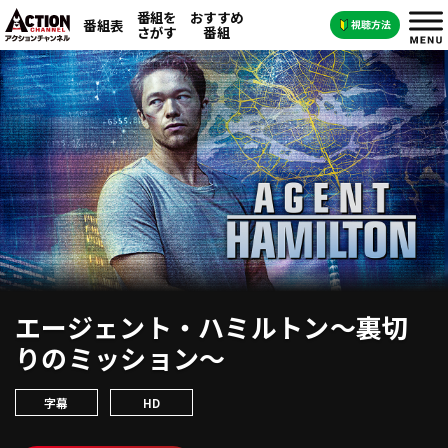
番組を
おすすめ
番組表
さがす
番組
エージェント・ハミルトン～裏切
りのミッション～
字幕
HD