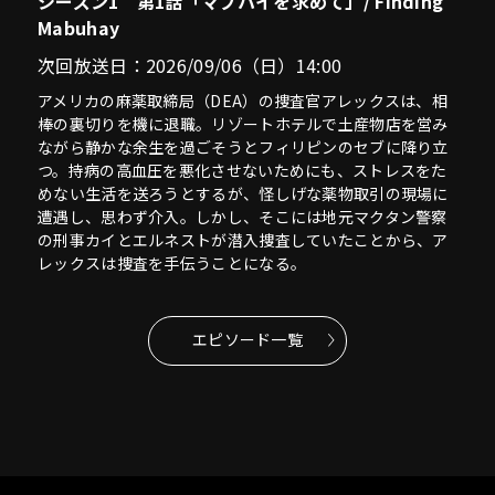
シーズン1 第1話「マブハイを求めて」/ Finding
Mabuhay
次回放送日：2026/09/06（日）14:00
アメリカの麻薬取締局（DEA）の捜査官アレックスは、相
棒の裏切りを機に退職。リゾートホテルで土産物店を営み
ながら静かな余生を過ごそうとフィリピンのセブに降り立
つ。持病の高血圧を悪化させないためにも、ストレスをた
めない生活を送ろうとするが、怪しげな薬物取引の現場に
遭遇し、思わず介入。しかし、そこには地元マクタン警察
の刑事カイとエルネストが潜入捜査していたことから、ア
レックスは捜査を手伝うことになる。
エピソード一覧