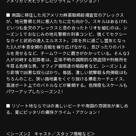
アメリカで大ヒットしたクライム・アクション！
■ 南国に移住した元アメリカ麻薬取締局捜査官のアレックス
が、地元警察と共に悪人たちに立ち向かう。スキルはあるけれ
どいつも金欠のアレックスと息の合ったトリオを組むのは、シ
ーズン１でおなじみの地元警察の刑事コンビ、強くてセクシー
なカイと武術の達人エルネスト。2年を共に過ごし盟友となっ
た3人が本音全開の舌戦を繰り広げながら、息ぴったりのバト
ルを見せるなど、チームワークに磨きがかかっている。そんな3
人が対峙する犯罪者は、正体不明の国際的な窃盗団や刑務所を
牛耳る危険な男、マフィア御用達の暗殺者など、シーズン１よ
り非情で凶悪な奴らばかり。毎話、激しい銃撃戦＆肉弾戦はも
ちろんのこと、狭い路地裏をくぐり抜ける爆走カーチェイス、
高速ボート上でのバトルなどが展開する。危険度もスケールも
パワーアップしたシーズン2！
■ リゾート地ならではの美しいビーチや南国の雰囲気が楽しめ
る、夏にピッタリの痛快クライム・アクション！
＜シーズン2 キャスト／スタッフ情報など＞