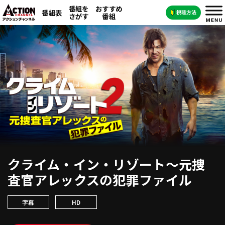
番組を
おすすめ
番組表
さがす
番組
クライム・イン・リゾート～元捜
査官アレックスの犯罪ファイル
字幕
HD