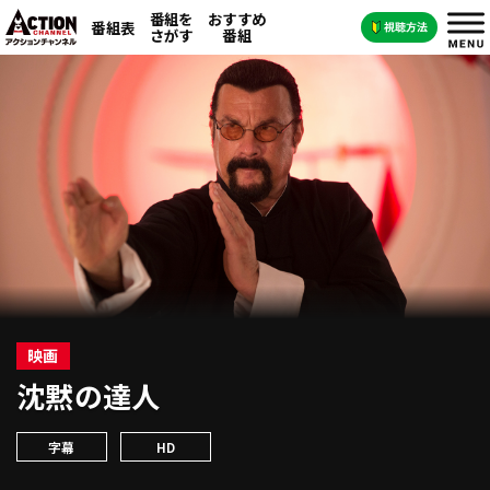
番組を
おすすめ
番組表
さがす
番組
映画
沈黙の達人
字幕
HD