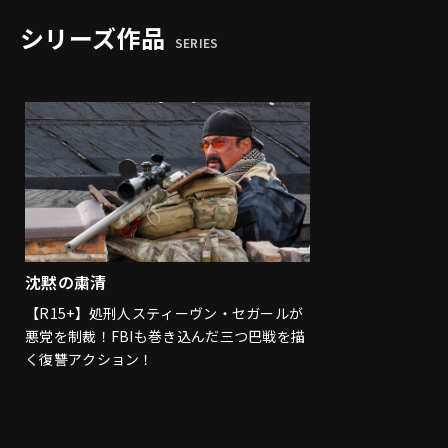
シリーズ作品
SERIES
沈黙の粛清
【R15+】処刑人スティーヴン・セガールが
悪党を制裁！FBIも巻き込んだ三つ巴戦を描
く復讐アクション！