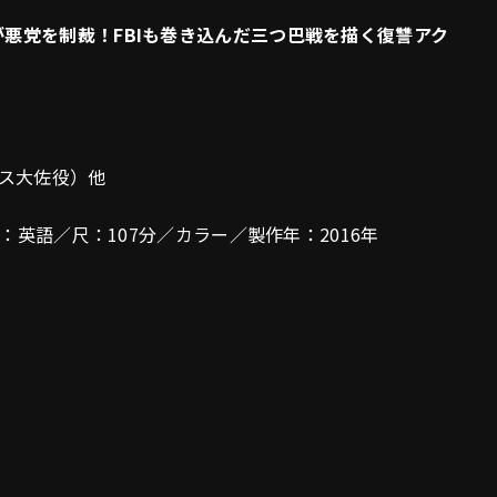
が悪党を制裁！FBIも巻き込んだ三つ巴戦を描く復讐アク
ス大佐役）他
語：英語／尺：107分／カラー／製作年：2016年