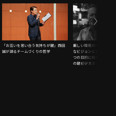
「お互いを思い合う気持ちが鍵」西田
厳しい環境の中でも、リ
誠が語るチームづくりの哲学
なビジョンと責任を示し
つの目的に向かわせるこ
の鍵――ビジネス・ディベ
プロフェッショナルが語
ームをつくるためのリー
は？