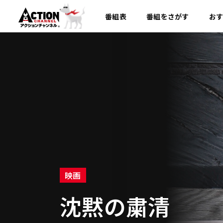
番組表
番組を
さがす
お
映画
沈黙の粛清