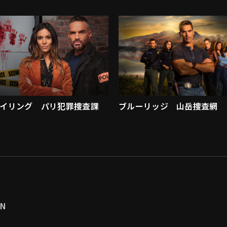
イリング パリ犯罪捜査課
ブルーリッジ 山岳捜査網
MN