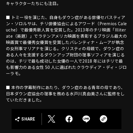
キャラクターたちにも注目。
■ トミー役を演じた、自身もダウン症がある俳優セバスティア
ン・ソロルサは、チリ俳優協会によるアワード（Premios Cale
uche）で最優秀新人賞を受賞した。2013年のチリ映画「Illiter
ate（英題）」でラテンアメリカ映画を表彰するブラジル最大の
映画賞で最優秀女優賞を受賞したバレンティナ・ムーアが執念
の女刑事マリアナを演じる。クリスティの母親で、ダウン症の
ある人々を支援するダウンアップ財団の理事ソフィアを演じる
のは、チリで最も成功した女優の一人で2018 年にはチリで最
も影響力のある女性 50 人に選ばれたクラウディア・ディ・ジロ
ーラモ。
■ 本作の字幕制作にあたり、ダウン症のある青年の母であり、
日本ダウン症協会の理事を務める水戸川真由美さんに監修をし
ていただきました。
SHARE