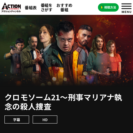
番組を
おすすめ
番組表
さがす
番組
クロモソーム21～刑事マリアナ執
念の殺人捜査
字幕
HD