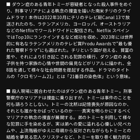
■ ダウン症のある青年トミーが容疑者となった殺人事件をめぐ
り、刑事マリアナによる執念の捜査を描いた南米チリのクライ
ムドラマ！本作は2022年10月にチリのテレビ局Canal 13で放
送されたのち、ラテンアメリカ、ヨーロッパ、オーストラリア
などのNetflixでワールドワイドに配信され、Netflix スペイン
ではTop10にランクインするなど成功を収め、2023年には世界
的に有名なラテンアメリカのテレビ賞Produ Awardsで“最も優
れた警察ドラマ”にも選ばれた。チリという国が抱える、貧富の
差や、それにより引き起こされる犯罪の横行、ダウン症のある
子供を持つ家族の心情や世間の偏見などがリアルに描かれ、全
8話を通して様々な社会問題を提起する作品。ドラマのタイト
ルの「クロモソーム21」とは「21番目の染色体」という意味。
■ 殺人現場に居合わせたのはダウン症のある青年トミー。刑事
警察庁のマリアナは捜査に乗り出すが、トミーは事件のことを
何も語ろうとしない。トミーの沈黙は記憶喪失が原因なのか、
それとも誰かをかばっているのか……真実を明らかにするべく
マリアナの執念の捜査が展開する。弟のトミーを利用して様々
な犯罪に手を染めるが、実は弟への愛に溢れる心優しい兄ベカ
ムや、上流階級がゆえに母親から反対されながらもトミーとの
結婚を夢見る恋人クリスティなど、トミーを取り巻く魅力的な