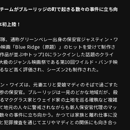
チームがブルーリッジの町で起きる数々の事件に立ち向
本初上陸！
部隊、通称グリーンベレー出身の保安官ジャスティン・ワ
画「Blue Ridge（原題）」のヒットを受けて制作さ
eoで強豪作品が並ぶ中トップ10にランクインした話題のクライ
大級のジャンル映画祭である第10回ワイルド・バンチ映
るなど高く評価され、シーズン2も制作された。
ィン・ワイズは、元妻エリと愛娘マディのそばで過ごすた
参の保安官。ブルーリッジは一見のどかな地域だが、殺
るマクグラス家とウェイド家の土地を巡る確執など複雑
して地元の人々に警戒されながらも新人保安官代理のマッ
数々の事件に立ち向かう。かつては家族と離れ仕事に没
と犯罪捜査を通じてエリやマディとの関係にも向き合っ