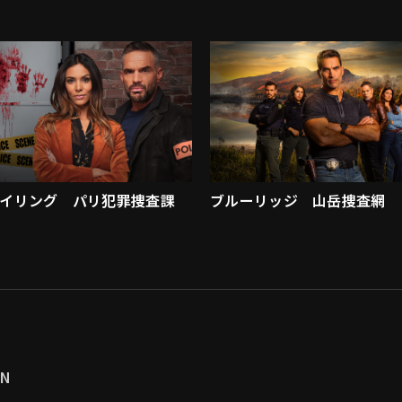
イリング パリ犯罪捜査課
ブルーリッジ 山岳捜査網
MN