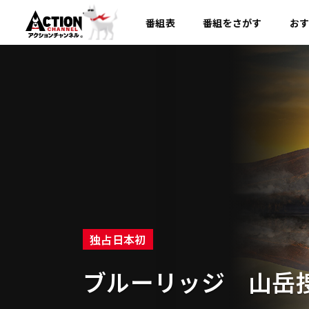
番組表
番組を
さがす
お
独占日本初
ブルーリッジ 山岳