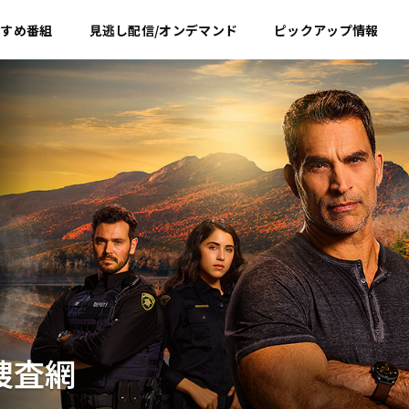
すすめ
番組
見逃し配信/オンデマンド
ピックアップ情報
捜査網