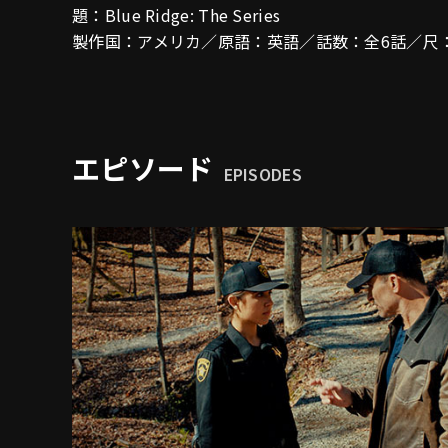
題：Blue Ridge: The Series
製作国：アメリカ／原語：英語／話数：全6話／尺：約
エピソード
EPISODES