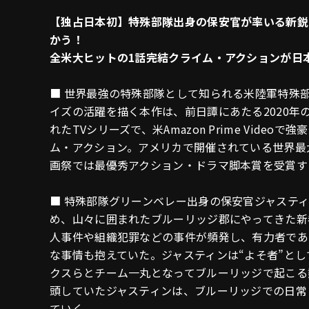
【独占日本初】特殊部隊出身の保安官が率いる新鋭
かう！
全米大ヒットの1話完結クライム・アクションが日
■ 世界最強の特殊部隊として知られる米陸軍特殊
イズの活躍を描く本作は、前日譚にあたる2020年の映
れたTVシリーズで、米Amazon Prime Vid
ム・アクション。アメリカで開催されている世界最
画祭では最優秀アクション・ドラマ脚本賞を受賞す
■ 特殊部隊グリーンベレー出身の保安官ジャステ
め、山々に囲まれたブルーリッジ郡にやってきた新
人事件や組織犯罪などの事件が頻発し、有力者であ
な事情も抱えていた。ジャスティンは“よそ者”と
クスらとチーム一丸となってブルーリッジで起こる
頭していたジャスティンは、ブルーリッジでの日常
ていく。