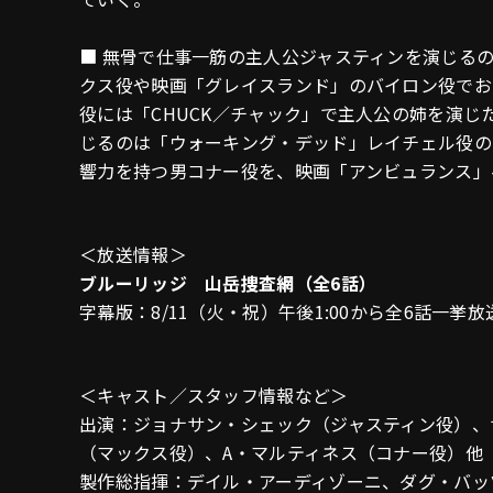
■ 無骨で仕事一筋の主人公ジャスティンを演じる
クス役や映画「グレイスランド」のバイロン役でお
役には「CHUCK／チャック」で主人公の姉を演
じるのは「ウォーキング・デッド」レイチェル役の
響力を持つ男コナー役を、映画「アンビュランス」
＜放送情報＞
ブルーリッジ 山岳捜査網（全6話）
字幕版：8/11（火・祝）午後1:00から全6話一挙放
＜キャスト／スタッフ情報など＞
出演：ジョナサン・シェック（ジャスティン役）、
（マックス役）、A・マルティネス（コナー役）他
製作総指揮：デイル・アーディゾーニ、ダグ・バッ