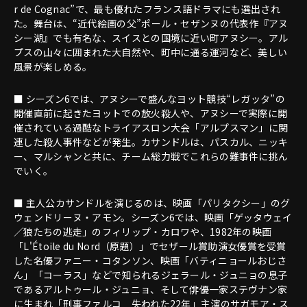
r de Cognac”で、最も優れたフランス語ドラマにも選出され
た。舞台は、“近代絵画の父”ポール・セザンヌの代表作『アヌ
シー湖』でも有名な、スイスとの国境に近い町アヌシー。アル
プスの山々に囲まれた大自然や、町中に通る運河など、美しい
風景が楽しめる。
■ シーズン6では、アヌシーで盛んなヨット競技“レガッタ”の
開催直前に起きたヨットでの放火殺人や、アヌシーで実際に開
催されている過酷なトライアスロン大会「アルプスマン」に関
連した殺人事件などが発生。カサンドルは、パスカル、ニッキ
ー、マルシャンと共に、チーム総力戦でこれらの難事件に挑ん
でいく。
■ 主人公カサンドルを演じるのは、映画「パリタクシー」のグ
ウェンドリーヌ・アモン。シーズン6では、映画「ゲッタウェイ
／狼たちの逃走」のフィリップ・カロワや、1982年の映画
「L'Étoile du Nord（原題）」でセザール賞助演女優賞を受賞
した名優ファニー・コタンソン、映画「バティニョールおじさ
ん」「コーラス」などで知られるジェラール・ジュニョの息子
であるアルトゥール・ジュニョ、そして俳優一家ステヴナン家
に生まれ「刑事ファルコ 失われた22年」主演のサガモア・ス