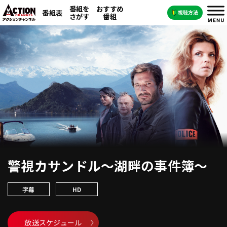
番組を
おすすめ
番組表
さがす
番組
警視カサンドル～湖畔の事件簿～
字幕
HD
放送スケジュール