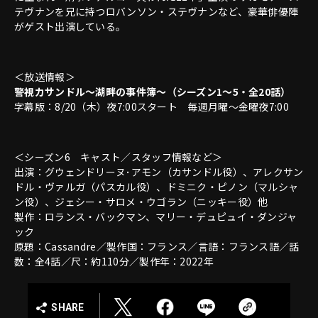
テヴナンを兄に持つロバンソン・ステヴナンなど、豪華俳優陣
がゲスト出演している。
＜放送情報＞
警視カサンドル～湖畔の事件簿～（シーズン1～5・全20話）
字幕版：8/20（木）夜7:00スタート 毎週月曜～金曜夜7:00
＜シーズン6 キャスト／スタッフ情報など＞
出演：グウェンドリーヌ･アモン（カサンドル役）、アレクサン
ドル・ヴァルガ（パスカル役）、ドミニク・ピノン（マルシャ
ン役）、ジェシー・サロメ・ウゴラン（ニッキー役）他
製作：ロランス・バックマン、マリー・デュピュイ・ダンジャ
ック
原題：Cassandre／製作国：フランス／言語：フランス語／話
数：全4話／尺：約110分／製作年：2022年
SHARE