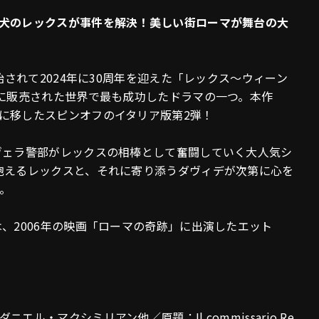
犬のレックスが事件を解決！美しい街ローマが舞台の大
始されて2024年に30周年を迎えた「レックス～ウィーン
域に販売された世界で最も成功したドラマの一つ。本作
に移したスピンオフのイタリア版第2弾！
ヴェラ警部がレックスの相棒として奮闘していく大人気シ
抱えるレックスと、それに寄り添うダヴィデが次第に心を
。
、2006年の映画「ローマの奇跡」に出演したエット
・マクシミリアン他／原題：Il commissario Re