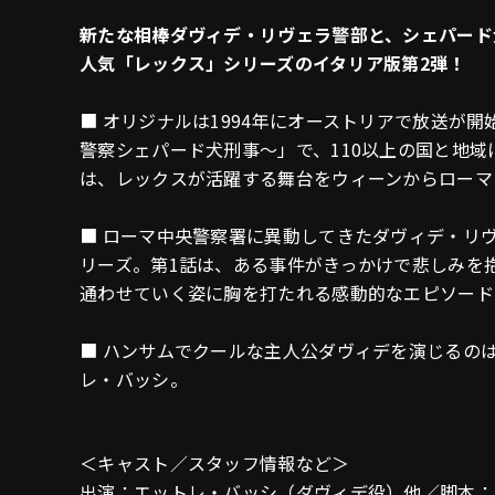
新たな相棒ダヴィデ・リヴェラ警部と、シェパード
人気「レックス」シリーズのイタリア版第2弾！
■ オリジナルは1994年にオーストリアで放送が開
警察シェパード犬刑事～」で、110以上の国と地
は、レックスが活躍する舞台をウィーンからローマ
■ ローマ中央警察署に異動してきたダヴィデ・リ
リーズ。第1話は、ある事件がきっかけで悲しみを
通わせていく姿に胸を打たれる感動的なエピソード
■ ハンサムでクールな主人公ダヴィデを演じるのは
レ・バッシ。
＜キャスト／スタッフ情報など＞
出演：エットレ・バッシ（ダヴィデ役）他／脚本：ダニエル