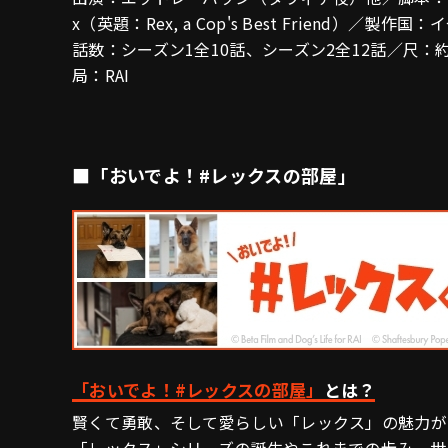
x（英題：Rex, a Cop's Best Friend）／
話数：シーズン1全10話、シーズン2全12話／尺：約
局：RAI
■「おいでよ！#レックスの部屋」
「おいでよ！#レックスの部屋」
とは？
賢くて勇敢、そして愛らしい「レックス」の魅力が