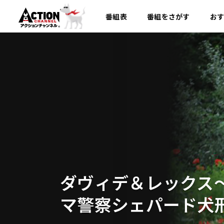
番組表
番組を
さがす
お
ダヴィデ＆レックス
マ警察シェパード犬