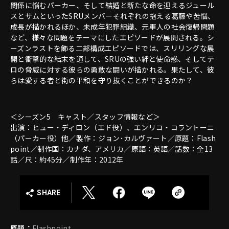
関係に悩むパーカー、そして結婚と新たな命を迎えるジュール
スとサムといったSRUメンバーそれぞれの抱える葛藤や苦悩、
成長が描かれるほか、未成年犯罪組織、元軍人の社会復帰問題
など、様々な問題をテーマにしたエピソードが展開される。シ
ーズンラストを飾る二部構成エピソードでは、スリリングな展
開と衝撃的な結末を通して、SRUの強い絆と使命感、そしてテ
ロの脅威に対する彼らの勇敢な闘いが描かれる。果たして、彼
らは愛する者と街の平和を守り抜くことができるのか？
＜シーズン5 キャスト／スタッフ情報など＞
出演：ヒュー・ディロン（エド役）、エンリコ・コラントーニ
（パーカー役）他／製作：ジョン･カルヴァート／原題：Flash
point／制作国：カナダ、アメリカ／原語：英語／話数：全13
話／尺：約45分／制作年：2012年
SHARE
原題：
Flashpoint