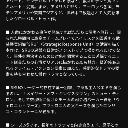
アワード、モンテカルロ・テレビ祭など、数々のテレビ賞でノ
ミネート・受賞。また、アメリカCBSや、ヨーロッパ各国、ラ
テンアメリカや東南アジアなど、世界中で放送されて人気を博
したグローバル・ヒット作。
■ 人命にかかわる事件が発生すればただちに現場へ急行し、限
られた時間内に最高のチームプレイでハイリスクを回避する武
装警官組織“SRU”（Strategic Response Unit）の活躍を描く
本作は、SRUの過酷な日常がノンストップで描かれるだけでな
く、事件を解決するために対象を狙撃することに苦悩するエリ
ート隊員たちの心情がリアルに描かれる点も魅力。緊迫感あふ
れるクライム・アクション要素に加えて、感動的なドラマの要
素も持ち合わせた傑作ドラマとなっている。
■ SRUのリーダー的存在で第一狙撃手である主人公エドを演じ
るのは、「メイヤー・オブ・キングスタウン」のヒュー・ディ
ロン。そして交渉術に長けたチームの司令塔パーカー役を「ヴ
ェロニカ・マーズ」でヴェロニカの父キースを演じたエンリ
コ・コラントーニが務める。
■ シーズン5では、長年のトラウマと向き合うエド、息子との