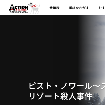
番組表
番組を
さがす
お
ピスト・ノワール～
リゾート殺人事件