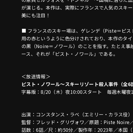
が演じる。本作は、実際にフランスで人気のスキー
美にも注目！
■ フランスのスキー場は、ゲレンデ（Piste＝
用の赤というように色分けされており、本作のタイ
の黒（Noire＝ノワール）のことを指す。たとえ
ース、それが「ピスト・ノワール」である。
＜放送情報＞
ピスト・ノワール～スキーリゾート殺人事件（全6
字幕版：8/20（木）夜10:00スタート 毎週木曜夜1
出演：コンスタンス・ラベ（エミリー・カラス役）
監督：フレッド・グリヴォワ／原題：Piste Noi
話数：6話／尺：約50分／製作年：2023年／本国（フ