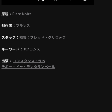
原題：
Piste Noire
制作国：
フランス
スタッフ：
監督：フレッド・グリヴォワ
キーワード：
#フランス
出演：
コンスタンス・ラベ
チボー・ドゥ・モンタランベール