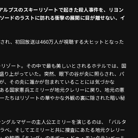
いアルプスのスキーリゾートで起きた殺人事件を、リヨン
ソードのラストに訪れる衝撃の展開に目が離せない、イ
で放送され、初回放送は460万人が視聴する大ヒットとなった
ーリゾート。その中で最も美しいとされるホテルでは、国
盛り上がっていた。突然、眼下の谷が炎に照らされ、パ
が、その炎に誰かが包まれていることには気づかな
である国家憲兵エミリーが地元クレリーに戻り、地元の憲
ーたちはリゾートの華やかな外観の裏に隠された暗い秘
シングルマザーの主人公エミリーを演じるのは、「バルタ
ラベ。そしてエミリーと共に捜査にあたる地元クレリー
」や映画「キング」のチボー・ドゥ・モンタランベール