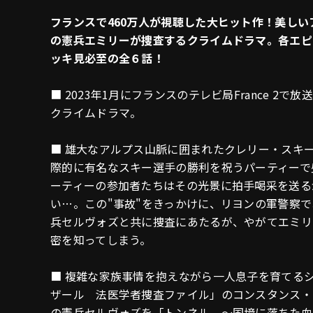
フランスで460万人が視聴した大ヒット作！美し
の憲兵エミリーが捜査するクライムドラマ。各エピ
ッキ見必至の全６話！
■ 2023年1月にフランスのテレビ局France 2
クライムドラマ。
■ 雄大なアルプス山脈に囲まれたクレリー・スキ
際的に有名なスキー選手の勝利を祝うパーティーで
ーティーの参加者たちはその光景に拍手喝采を送る
い…。この"事故"をきっかけに、リヨンの軍警察
兵セルヴォズと共に捜査にあたるが、やがてエミリ
密を知ってしまう。
■ 複雑な家族事情を抱えながら一人息子を育てる
ザール 法医学者捜査ファイル」のコンスタンス・
の憲兵セルヴォズを「トンネル ～国境に落ちた血