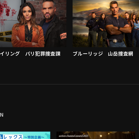
イリング パリ犯罪捜査課
ブルーリッジ 山岳捜査網
MN