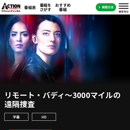
番組を
おすすめ
番組表
さがす
番組
リモート・バディ～3000マイルの
遠隔捜査
字幕
HD