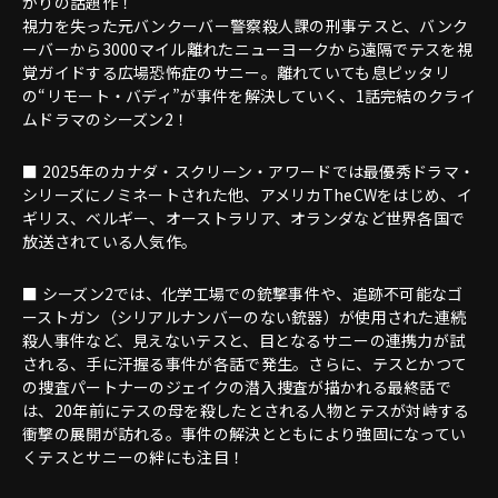
かりの話題作！
視力を失った元バンクーバー警察殺人課の刑事テスと、バンク
ーバーから3000マイル離れたニューヨークから遠隔でテスを視
覚ガイドする広場恐怖症のサニー。離れていても息ピッタリ
の“リモート・バディ”が事件を解決していく、1話完結のクライ
ムドラマのシーズン2！
■ 2025年のカナダ・スクリーン・アワードでは最優秀ドラマ・
シリーズにノミネートされた他、アメリカTheCWをはじめ、イ
ギリス、ベルギー、オーストラリア、オランダなど世界各国で
放送されている人気作。
■ シーズン2では、化学工場での銃撃事件や、追跡不可能なゴ
ーストガン（シリアルナンバーのない銃器）が使用された連続
殺人事件など、見えないテスと、目となるサニーの連携力が試
される、手に汗握る事件が各話で発生。さらに、テスとかつて
の捜査パートナーのジェイクの潜入捜査が描かれる最終話で
は、20年前にテスの母を殺したとされる人物とテスが対峙する
衝撃の展開が訪れる。事件の解決とともにより強固になってい
くテスとサニーの絆にも注目！