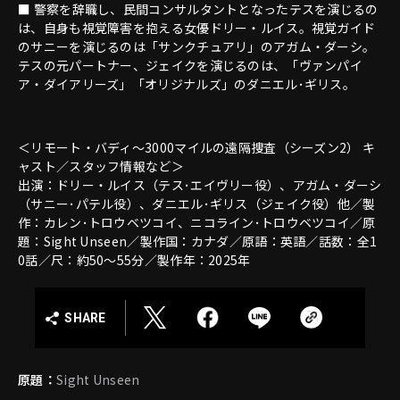
■ 警察を辞職し、民間コンサルタントとなったテスを演じるの
は、自身も視覚障害を抱える女優ドリー・ルイス。視覚ガイド
のサニーを演じるのは「サンクチュアリ」のアガム・ダーシ。
テスの元パートナー、ジェイクを演じるのは、「ヴァンパイ
ア・ダイアリーズ」「オリジナルズ」のダニエル･ギリス。
＜リモート・バディ～3000マイルの遠隔捜査（シーズン2） キ
ャスト／スタッフ情報など＞
出演：ドリー・ルイス（テス･エイヴリー役）、アガム・ダーシ
（サニー･パテル役）、ダニエル･ギリス（ジェイク役）他／製
作：カレン･トロウベツコイ、ニコライン･トロウベツコイ／原
題：Sight Unseen／製作国：カナダ／原語：英語／話数：全1
0話／尺：約50～55分／製作年：2025年
SHARE
原題：
Sight Unseen