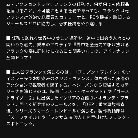
ム・アクションドラマ。フランクの任務は、何が何でも依頼品
を届けること。不可能に思える任務であっても、フランクは元
フランス対外治安総局員のカテリーナと、PCや機械を熟知する
ジュールスと共に協力し、必ず任務をやり遂げる！
■ 任務で訪れる世界中の美しい場所や、道中で出会う人々との
関わりも魅力。愛車のアウディで世界中を全速力で駆け抜ける
フランクの姿に釘付けになること間違いなしの、アドレナリン
全開ドラマ！
■ 主人公フランクを演じるのは、「プリズン・ブレイク」のウ
ィスラー役でお馴染みのクリス・ヴァンス。体を張った圧巻の
アクションで視聴者を魅了する。本シーズンから登場するカテ
リーナを演じるのは、映画「ラスト・ターゲット」や「ゴース
トライダー２」に出演したイタリアの女優ヴィオランテ・プラ
シド。同じく新登場のジュールスを、「DEP：重大事故捜査
班」シリーズのマーク・レンドールが演じる。製作総指揮は
「Ｘ－ファイル」や「ランサム 交渉人」を手掛けたフランク・
スポトニッツ。