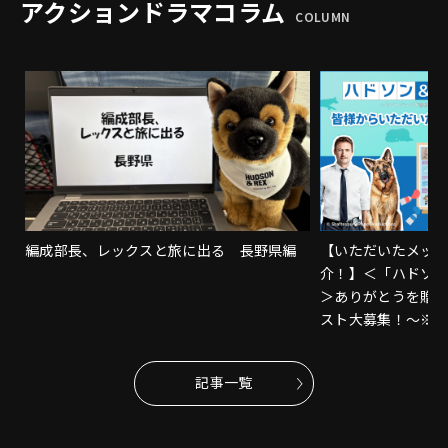
アクションドラマコラム
COLUMN
編成部長、レックスと旅に出る 長野県編
【いただいたメッ
介！】＜「ハドソ
＞ありがとうを贈
スト大募集！～※
記事一覧