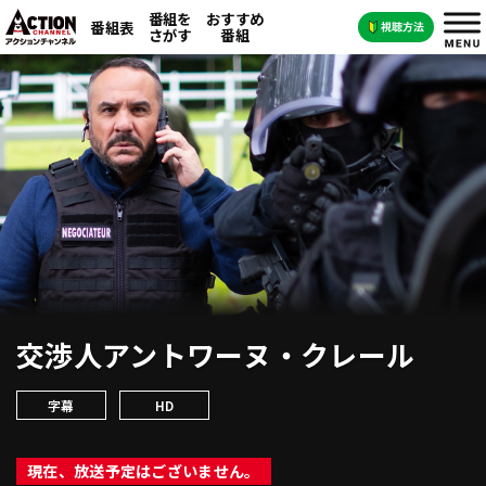
番組を
おすすめ
番組表
さがす
番組
交渉人アントワーヌ・クレール
字幕
HD
現在、放送予定はございません。