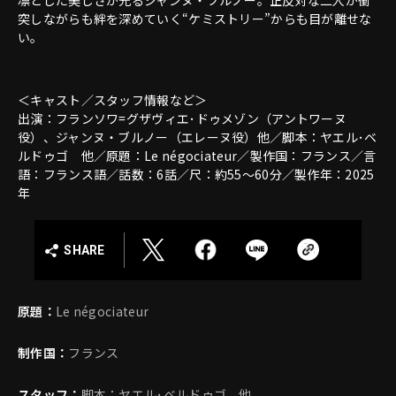
突しながらも絆を深めていく“ケミストリー”からも目が離せな
い。
＜キャスト／スタッフ情報など＞
出演：フランソワ=グザヴィエ･ドゥメゾン（アントワーヌ
役）、ジャンヌ・ブルノー（エレーヌ役）他／脚本：ヤエル･ベ
ルドゥゴ 他／原題：Le négociateur／製作国：フランス／言
語：フランス語／話数：6話／尺：約55～60分／製作年：2025
年
SHARE
原題：
Le négociateur
制作国：
フランス
スタッフ：
脚本：ヤエル･ベルドゥゴ 他