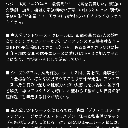
ワジール賞では2024年に最優秀シリーズ賞を受賞した。緊迫の
交渉劇に加え、複雑な家族構成や子育ての悩みといった“現代の
家族の形”が各話でユーモラスに描かれるハイブリッドなクライ
ムドラマ。
■ 主人公アントワーヌ・クレールは、母親の異なる3人の娘を
育てるシングルファザーだが、実はフランス国家警察捜査介入
部BRIで長年活躍してきた元交渉人。ある事件をきっかけに特
別介入部隊RAIDの隊長エレーヌに誘われてRAIDに加入するこ
とになり、再び交渉人として活躍していく。
■ シーズン2では、乗馬施設、サーカス団、美術館、謎解きゲ
ーム会場など、様々な状況で立てこもり事件が発生。アントワ
ーヌは持ち前の卓越した推察力と深い共感力を武器に、難事件
を解決に導いていく！と同時に、相変わらず騒がしい自身の家
庭問題にも奔走する日々が続く…。
■ 主人公アントワーヌを演じるのは、映画「プチ・ニコラ」の
フランソワ＝グザヴィエ・ドゥメゾン。仕事と私生活のギャッ
プを魅力たっぷりに演じる。対するRAID隊長エレーヌ役には、
凛とした美しさが光るジャンヌ・ブルノー。正反対な二人が衝