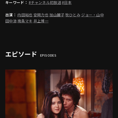
キーワード：
#チャンネル初放送
#日本
出演：
内田裕也
安岡力也
加山麗子
牧ひとみ
ジョー・山中
田中浩
南条マキ
井上博一
エピソード
EPISODES